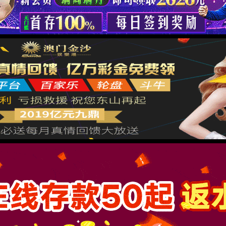
烧发
年下
厨处
AA
微信公众号
抖音号
微信视频号
XML 地图