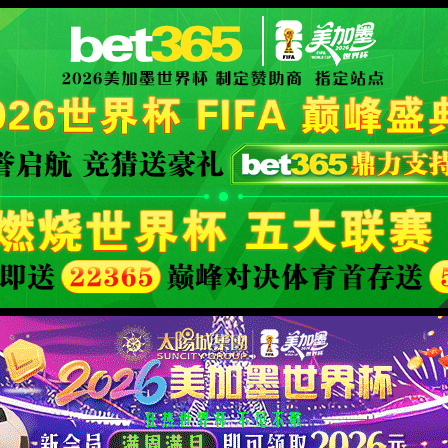
网诚信为本,专业服务会
党建工作
业务概览
投资者关系
集团新闻
党建信息
垃圾发电
行业聚焦
纪检巡察
厨余（餐厨）处置
媒体报道
专题专栏
污泥处置
监督举报
垃圾收（转）运
环保特色产业园
其他固废处置
武
理规