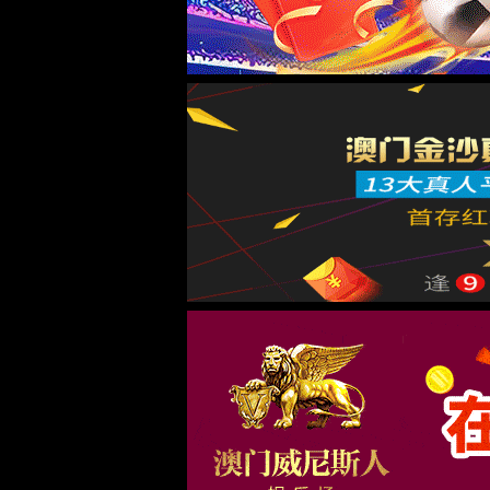
其他固废处置
总机：(0755)36807688
传真：(0755)33631220
邮箱：Service@dynagreen.com.cn
地址：深圳市南山区科技南十二路7号九洲大厦二楼